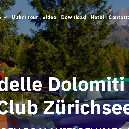
e
Ultimi tour
video
Download
Hotel
Contatt
 delle Dolomit
Club Zürichse