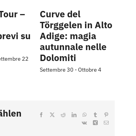
Tour –
Curve del
Törggelen in Alto
brevi su
Adige: magia
autunnale nelle
Dolomiti
ettembre 22
Settembre 30
-
Ottobre 4
ählen
Facebook
X
Reddit
LinkedIn
WhatsApp
Tumblr
Pinterest
Vk
Xing
Email