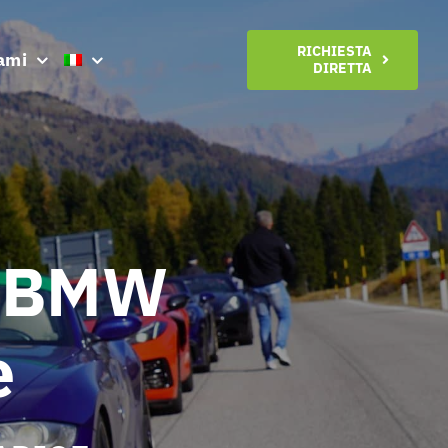
RICHIESTA
ami
DIRETTA
i BMW
e