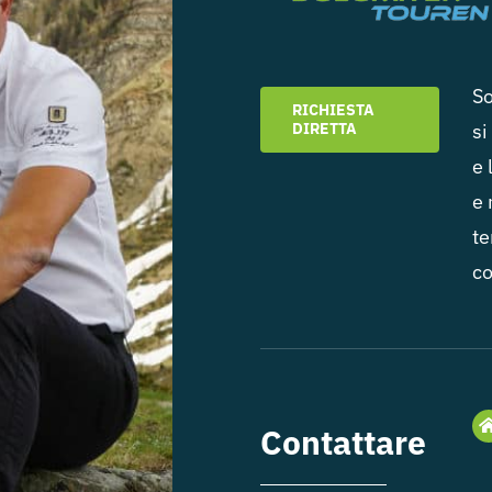
So
RICHIESTA
DIRETTA
si
e 
e 
te
c
Contattare