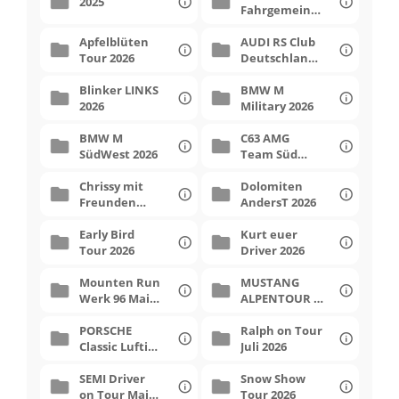
2025
Fahrgemeinsc
Hotel
haft 2026
Apfelblüten
AUDI RS Club
Tour 2026
Deutschland
2026
Contattami
Blinker LINKS
BMW M
2026
Military 2026
BMW M
C63 AMG
SüdWest 2026
Team Süd
Dolomiten 4
Chrissy mit
Dolomiten
Freunden
AndersT 2026
April 2026
Early Bird
Kurt euer
Tour 2026
Driver 2026
Mounten Run
MUSTANG
Werk 96 Mai
ALPENTOUR 9
2026
2026
PORSCHE
Ralph on Tour
Classic Luftis
Juli 2026
2026
SEMI Driver
Snow Show
on Tour Mai
Tour 2026