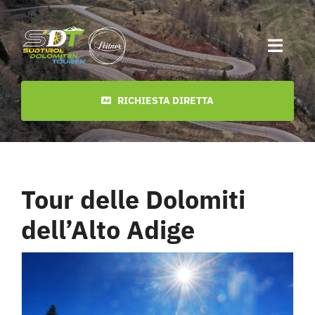
Skip
to
Toggl
content
Navig
Inizio
RICHIESTA DIRETTA
Date
Tour delle Dolomiti
Ultimi tour
dell’Alto Adige
video
Download