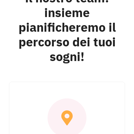
Hotel
insieme
pianificheremo il
Contattami
percorso dei tuoi
sogni!