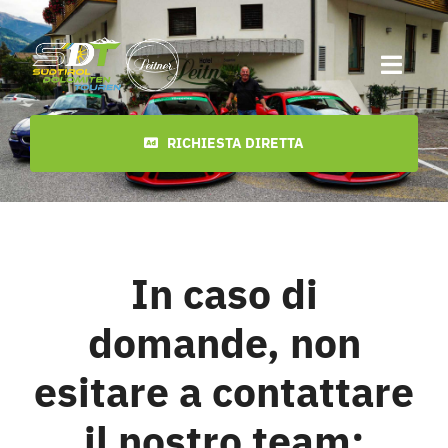
Skip
to
Toggl
content
Navig
Inizio
RICHIESTA DIRETTA
Date
Ultimi tour
In caso di
domande, non
video
esitare a contattare
Download
il nostro team: