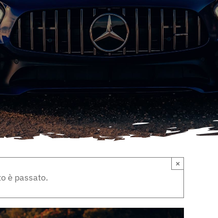
×
o è passato.