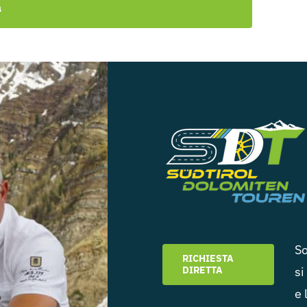
a
So
RICHIESTA
DIRETTA
si
e 