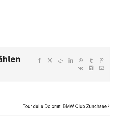
ählen
Facebook
X
Reddit
LinkedIn
WhatsApp
Tumblr
Pinterest
Vk
Xing
Email
Tour delle Dolomiti BMW Club Zürichsee