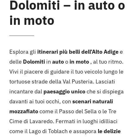
Dolomiti – in auto o
Hotel
in moto
Contattami
Esplora gli
itinerari più belli dell’Alto Adige
e
delle
Dolomiti
in
auto
o
in moto
, al tuo ritmo.
Vivi il piacere di guidare il tuo veicolo lungo le
tortuose strade della Val Pusteria. Lasciati
incantare dal
paesaggio unico
che si dispiega
davanti ai tuoi occhi, con
scenari naturali
mozzafiato
come il Passo del Sella o le Tre
Cime di Lavaredo. Fermati in luoghi idilliaci
come il Lago di Toblach e assapora
le delizie