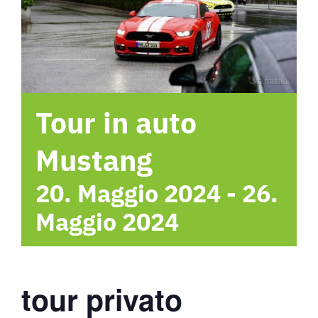
Hotel
Contattami
Tour in auto
Mustang
20. Maggio 2024
-
26.
Maggio 2024
tour privato