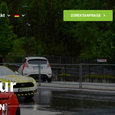
kt
DIREKTANFRAGE
ur
N