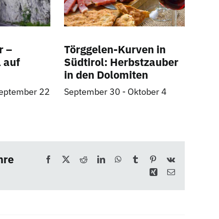
r –
Törggelen-Kurven in
 auf
Südtirol: Herbstzauber
in den Dolomiten
eptember 22
September 30
-
Oktober 4
hre
Facebook
X
Reddit
LinkedIn
WhatsApp
Tumblr
Pinterest
Vk
Xing
E-
Mail