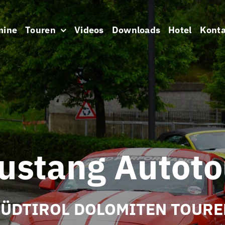
mine
Touren
Videos
Downloads
Hotel
Konta
ustang Autoto
SÜDTIROL DOLOMITEN TOURE