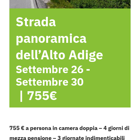
Hotel
Strada
Contattami
panoramica
dell’Alto Adige
Settembre 26
-
Settembre 30
|
755€
755 € a persona in camera doppia – 4 giorni di
mezza pensione – 3 giornate indimenticabili