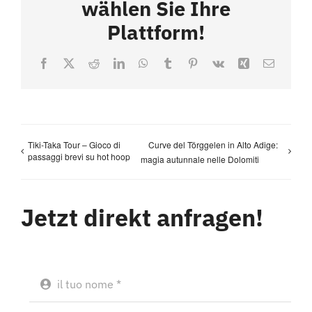
wählen Sie Ihre
Plattform!
Facebook
X
Reddit
LinkedIn
WhatsApp
Tumblr
Pinterest
Vk
Xing
Email
Tiki-Taka Tour – Gioco di
Curve del Törggelen in Alto Adige:
passaggi brevi su hot hoop
magia autunnale nelle Dolomiti
Jetzt direkt anfragen!