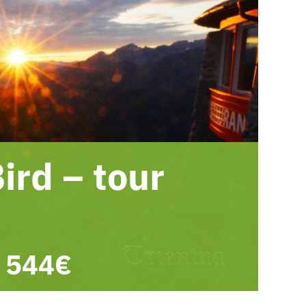
ird – tour
544€