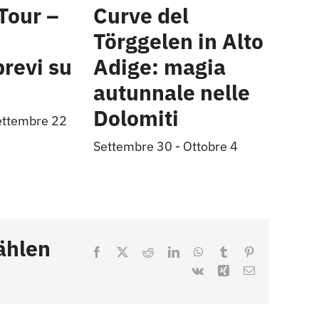
Tour –
Curve del
Törggelen in Alto
brevi su
Adige: magia
autunnale nelle
Dolomiti
ettembre 22
Settembre 30
-
Ottobre 4
ählen
Facebook
X
Reddit
LinkedIn
WhatsApp
Tumblr
Pinterest
Vk
Xing
Email