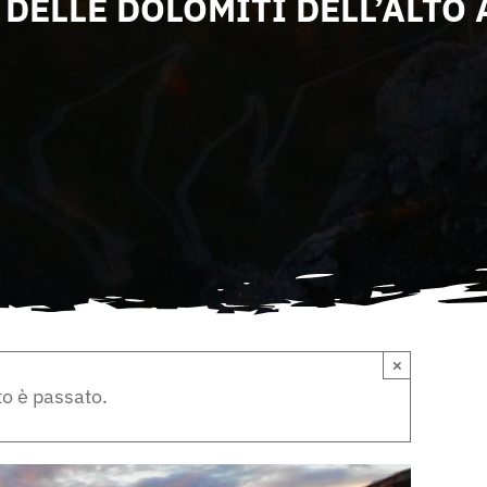
 DELLE DOLOMITI DELL’ALTO 
×
o è passato.