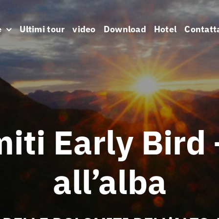
e
Ultimi tour
video
Download
Hotel
Contatt
iti Early Bird 
all’alba