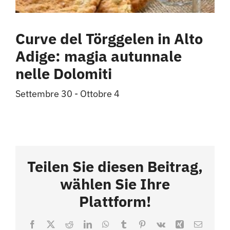
Curve del Törggelen in Alto
Adige: magia autunnale
nelle Dolomiti
Settembre 30
-
Ottobre 4
Teilen Sie diesen Beitrag,
wählen Sie Ihre
Plattform!
Facebook
X
Reddit
LinkedIn
WhatsApp
Tumblr
Pinterest
Vk
Xing
Email