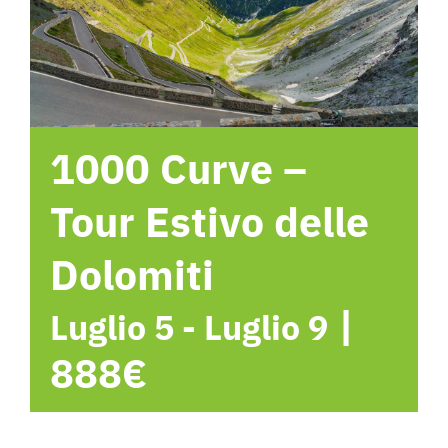
Hotel
Contattami
1000 Curve –
Tour Estivo delle
Dolomiti
|
Luglio 5
-
Luglio 9
888€