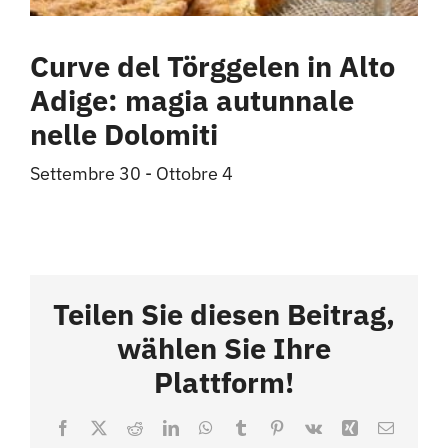
Curve del Törggelen in Alto
Adige: magia autunnale
nelle Dolomiti
Settembre 30
-
Ottobre 4
Teilen Sie diesen Beitrag,
wählen Sie Ihre
Plattform!
Facebook
X
Reddit
LinkedIn
WhatsApp
Tumblr
Pinterest
Vk
Xing
Email