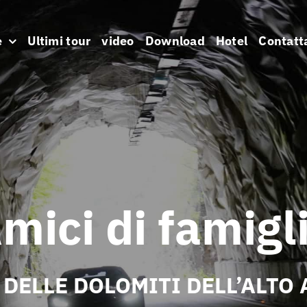
e
Ultimi tour
video
Download
Hotel
Contatt
mici di famigl
 DELLE DOLOMITI DELL’ALTO 