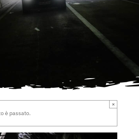
×
o è passato.