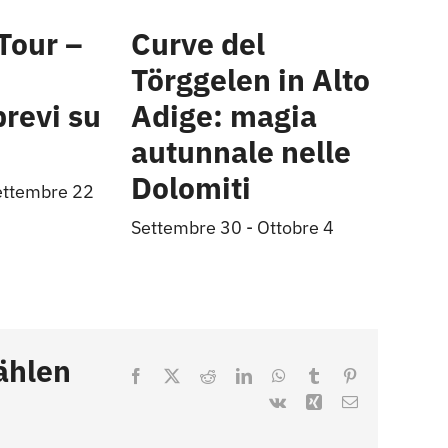
Tour –
Curve del
Törggelen in Alto
brevi su
Adige: magia
autunnale nelle
Dolomiti
ettembre 22
Settembre 30
-
Ottobre 4
ählen
Facebook
X
Reddit
LinkedIn
WhatsApp
Tumblr
Pinterest
Vk
Xing
Email