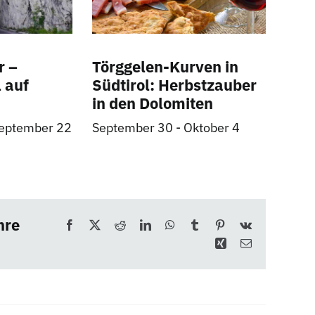
r –
Törggelen-Kurven in
 auf
Südtirol: Herbstzauber
in den Dolomiten
eptember 22
September 30
-
Oktober 4
hre
Facebook
X
Reddit
LinkedIn
WhatsApp
Tumblr
Pinterest
Vk
Xing
E-
Mail