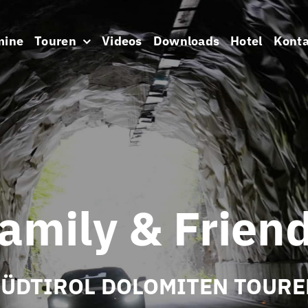
mine
Touren
Videos
Downloads
Hotel
Konta
amily & Frien
SÜDTIROL DOLOMITEN TOURE