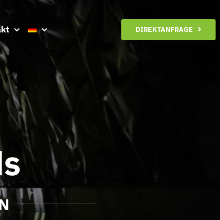
kt
DIREKTANFRAGE
ds
N