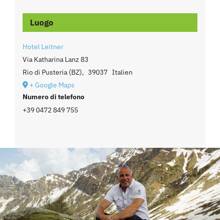
Luogo
Hotel Leitner
Via Katharina Lanz 83
Rio di Pusteria (BZ)
,
39037
Italien
+ Google Maps
Numero di telefono
+39 0472 849 755