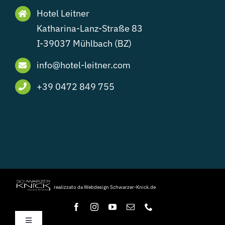
Hotel Leitner
Katharina-Lanz-Straße 83
I-39037 Mühlbach (BZ)
info@hotel-leitner.com
+39 0472 849 755
realizzato da Webdesign Schwarzer-Knick.de
Toggle