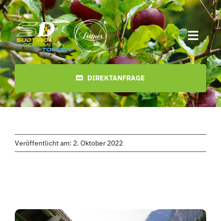
Zum
Inhalt
springen
Toggl
Navig
Start
DIREKTANFRAGE
Termine
Touren
Veröffentlicht am: 2. Oktober 2022
Videos
Downloads