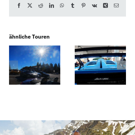
Facebook
X
Reddit
LinkedIn
WhatsApp
Tumblr
Pinterest
Vk
Xing
E-
Mail
ähnliche Touren
Das
Weißwurstfrühstück
Ruhrgebiet
– Südtirol
zu Gast bei
Dolomiten
Südtirol
Touren
Dolomiten
Touren