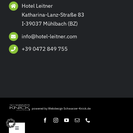
Hotel Leitner
Katharina-Lanz-Straße 83
I-39037 Mühlbach (BZ)
info@hotel-leitner.com
+39 0472 849 755
powered by Webdesign Schwarzer-Knick.de
Toggle