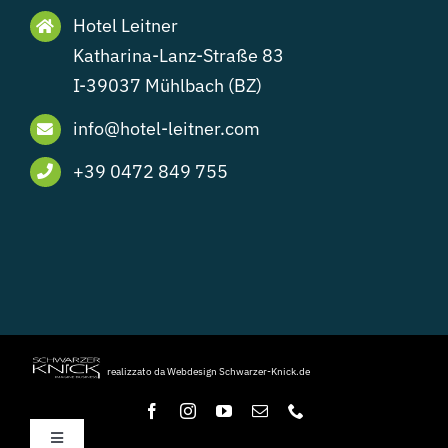
Hotel Leitner
Katharina-Lanz-Straße 83
I-39037 Mühlbach (BZ)
info@hotel-leitner.com
+39 0472 849 755
realizzato da Webdesign Schwarzer-Knick.de
Toggle