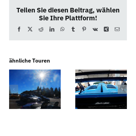
Teilen Sie diesen Beitrag, wählen
Sie Ihre Plattform!
Facebook
X
Reddit
LinkedIn
WhatsApp
Tumblr
Pinterest
Vk
Xing
E-
Mail
ähnliche Touren
Das
Weißwurstfrühstück
Ruhrgebiet
– Südtirol
zu Gast bei
Dolomiten
Südtirol
Touren
Dolomiten
Touren