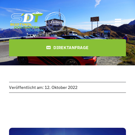
Zum
Inhalt
springen
Toggl
Navig
Start
DIREKTANFRAGE
Termine
Touren
Veröffentlicht am: 12. Oktober 2022
Videos
Downloads