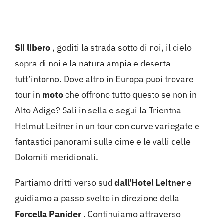
delle Dolomiti
Hotel
Contattami
Sii libero
, goditi la strada sotto di noi, il cielo
sopra di noi e la natura ampia e deserta
tutt’intorno. Dove altro in Europa puoi trovare
tour in
moto
che offrono tutto questo se non in
Alto Adige? Sali in sella e segui la Trientna
Helmut Leitner in un tour con curve variegate e
fantastici panorami sulle cime e le valli delle
Dolomiti meridionali.
Partiamo dritti verso sud
dall’Hotel Leitner
e
guidiamo a passo svelto in direzione della
Forcella Panider
. Continuiamo attraverso