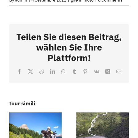
Teilen Sie diesen Beitrag,
wählen Sie Ihre
Plattform!
Facebook
X
Reddit
LinkedIn
WhatsApp
Tumblr
Pinterest
Vk
Xing
Email
tour simili
Giro
r
panoramico