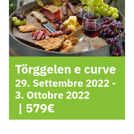
Hotel
Contattami
Törggelen e curve
29. Settembre 2022
-
3. Ottobre 2022
|
579€