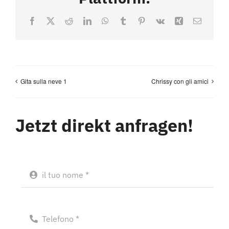
Facebook
X
Reddit
LinkedIn
WhatsApp
Tumblr
Pinterest
Vk
Xing
Email
Gita sulla neve 1
Chrissy con gli amici
Jetzt direkt anfragen!