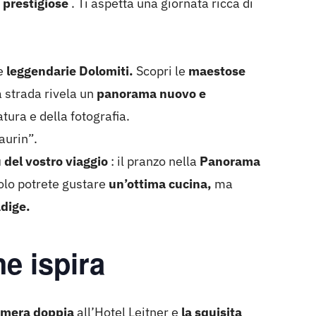
 prestigiose
. Ti aspetta una giornata ricca di
le
leggendarie Dolomiti.
Scopri le
maestose
a strada rivela un
panorama nuovo e
tura e della fotografia.
aurin”.
del vostro viaggio
: il pranzo nella
Panorama
olo potrete gustare
un’ottima cucina,
ma
Adige.
e ispira
amera doppia
all’Hotel Leitner e
la squisita