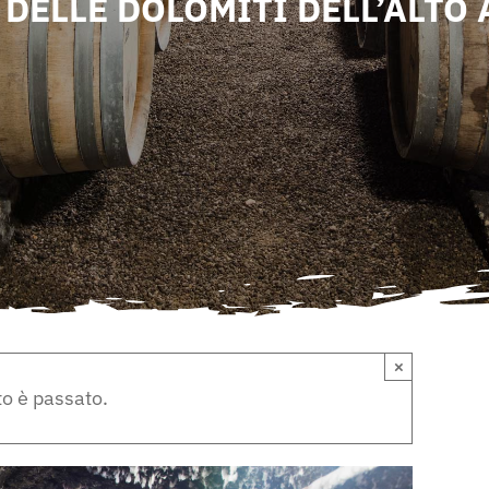
 DELLE DOLOMITI DELL’ALTO 
×
o è passato.