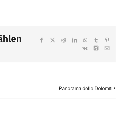
ählen
Facebook
X
Reddit
LinkedIn
WhatsApp
Tumblr
Pinterest
Vk
Xing
Email
Panorama delle Dolomiti