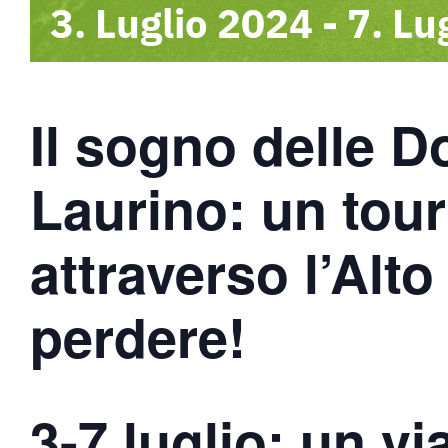
3. Luglio 2024
-
7. Lu
Il sogno delle D
Laurino:
un tour
attraverso l’Alt
perdere!
3-7 luglio:
un vi