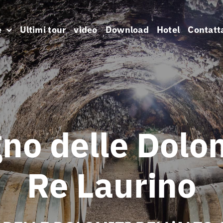
e
Ultimi tour
video
Download
Hotel
Contatt
gno delle Dolom
Re Laurino