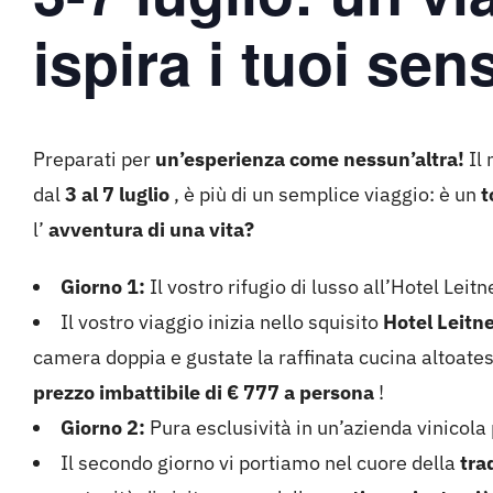
ispira i tuoi sens
Preparati per
un’esperienza come nessun’altra!
Il 
dal
3 al 7 luglio
, è più di un semplice viaggio: è un
t
l’
avventura di una vita?
Giorno 1:
Il vostro rifugio di lusso all’Hotel Leitn
Il vostro viaggio inizia nello squisito
Hotel Leitne
camera doppia e gustate la raffinata cucina altoate
prezzo imbattibile di € 777 a persona
!
Giorno 2:
Pura esclusività in un’azienda vinicola 
Il secondo giorno vi portiamo nel cuore della
tra