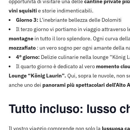
opportunità di visitare una delle
cantine private più
vini squisiti
e storie indimenticabili.
Giorno 3:
L’inebriante bellezza delle Dolomiti
Il terzo giorno vi portiamo in viaggio attraverso 
montagne
in tutto il loro splendore. Ogni curva dell
mozzafiato
: un vero sogno per ogni amante della na
4° giorno:
Delizie culinarie nella lounge “König L
Il quarto giorno è dedicato al vero
momento clou 
Lounge “König Laurin”.
Qui, sopra le nuvole, non s
anche uno dei
panorami più spettacolari dell’Alto 
Tutto incluso:
lusso ch
Il vostro viaggio comprende non solo la
lussuosa c