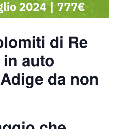
glio 2024
|
777€
olomiti di Re
 in auto
o Adige da non
aggio che