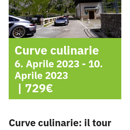
Hotel
Contattami
Curve culinarie
6. Aprile 2023
-
10.
Aprile 2023
|
729€
Curve culinarie: il tour