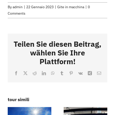
By
admin
|
22 Gennaio 2023
|
Gite in macchina
|
0
Comments
Teilen Sie diesen Beitrag,
wählen Sie Ihre
Plattform!
Facebook
X
Reddit
LinkedIn
WhatsApp
Tumblr
Pinterest
Vk
Xing
Email
La
tour simili
Colazione
regione
Weisswurst
della