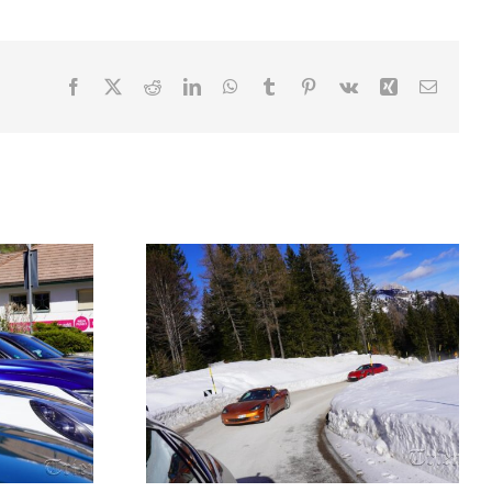
Facebook
X
Reddit
LinkedIn
WhatsApp
Tumblr
Pinterest
Vk
Xing
Email
la neve
Tour di Trientna
2025