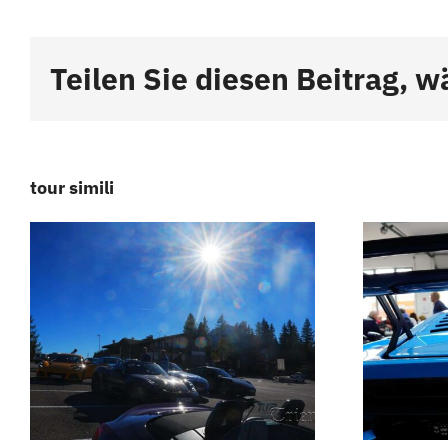
Teilen Sie diesen Beitrag, w
tour simili
Colazione
Weisswurst –
Tour delle
Dolomiti
dell’Alto Adige