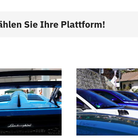
ählen Sie Ihre Plattform!
La regione della
Ruhr ospite dei
Tour del
tour delle
2
Dolomiti
dell’Alto Adige