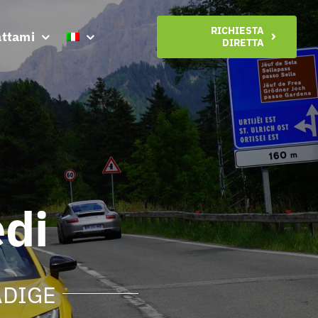
RICHIESTA
attami
DIRETTA
di
ADIGE