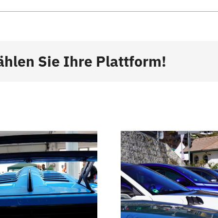
ählen Sie Ihre Plattform!
La regione della
Ruhr ospite dei
Tour del
tour delle
2
Dolomiti