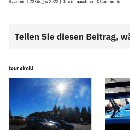
By
admin
|
22 Giugno 2022
|
Gite in macchina
|
0 Comments
Teilen Sie diesen Beitrag, w
tour simili
Colazione
Weisswurst –
Tour delle
Dolomiti