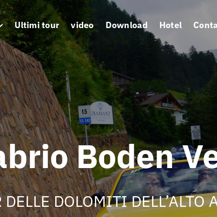
Ultimi tour
video
Download
Hotel
Cont
abrio Boden Ve
 DELLE DOLOMITI DELL’ALTO 