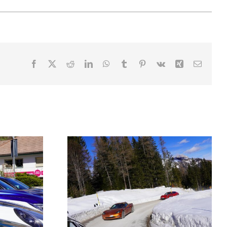
Facebook
X
Reddit
LinkedIn
WhatsApp
Tumblr
Pinterest
Vk
Xing
Email
la neve
Tour di Trientna
2025