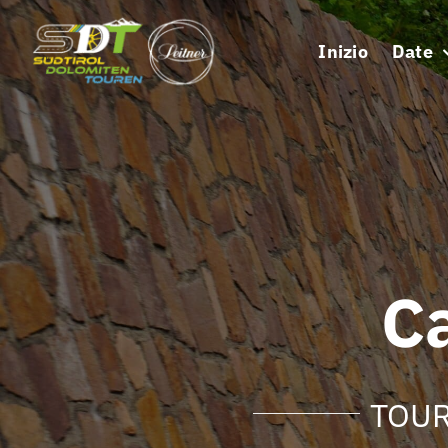
Skip
to
Inizio
Date
content
C
TOUR