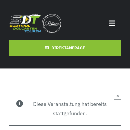
Zum
Inhalt
springen
Toggle
Naviga
Start
DIREKTANFRAGE
Termine
Touren
×
Videos
Diese Veranstaltung hat bereits
stattgefunden.
Downloads