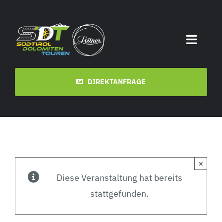
Zum
Inhalt
springen
Toggle
Naviga
Start
DIREKTANFRAGE
Termine
Touren
×
Videos
Diese Veranstaltung hat bereits
stattgefunden.
Downloads