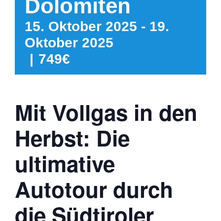
Dolomiten
15. Oktober 2025
-
19.
Oktober 2025
|
749€
Mit Vollgas in den
Herbst: Die
ultimative
Autotour durch
die Südtiroler