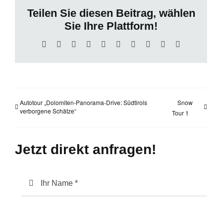
Teilen Sie diesen Beitrag, wählen
Sie Ihre Plattform!
Facebook
X
Reddit
LinkedIn
WhatsApp
Tumblr
Pinterest
Vk
Xing
E-
Mail
Autotour „Dolomiten-Panorama-Drive: Südtirols
Snow
verborgene Schätze“
Tour 1
Jetzt direkt anfragen!