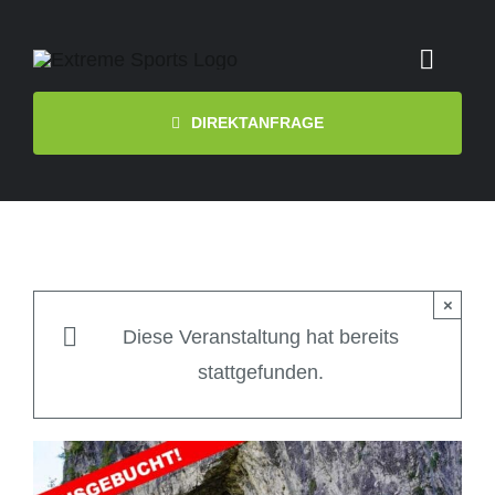
Zum
Inhalt
Toggl
springen
Naviga
DIREKTANFRAGE
Start
Termine
Touren
×
Diese Veranstaltung hat bereits
Videos
stattgefunden.
Downloads