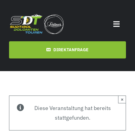
Zum
Inhalt
springen
Toggle
Naviga
Start
DIREKTANFRAGE
Termine
Touren
×
Videos
Diese Veranstaltung hat bereits
stattgefunden.
Downloads