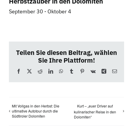
Herbstzauber in den Dolomiten
September 30
-
Oktober 4
Teilen Sie diesen Beitrag, wählen
Sie Ihre Plattform!
Facebook
X
Reddit
LinkedIn
WhatsApp
Tumblr
Pinterest
Vk
Xing
E-
Mail
Mit Vollgas in den Herbst: Die
Kurt – „euer Driver auf
ultimative Autotour durch die
kulinarischer Reise in den
Südtiroler Dolomiten
Dolomiten“