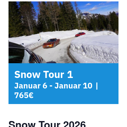
Hotel
Kontakt
Snow Tour 1
|
Januar 6
-
Januar 10
765€
Snow Tour 2026