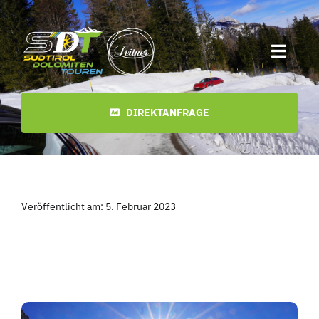
Zum
Inhalt
springen
Toggl
Navig
Start
DIREKTANFRAGE
Termine
Touren
Veröffentlicht am: 5. Februar 2023
Videos
Downloads