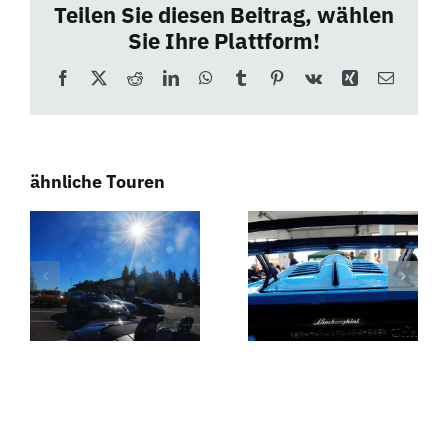
Teilen Sie diesen Beitrag, wählen
Sie Ihre Plattform!
Facebook
X
Reddit
LinkedIn
WhatsApp
Tumblr
Pinterest
Vk
Xing
E-
Mail
ähnliche Touren
Das
Weißwurstfrühstück
Ruhrgebiet
– Südtirol
zu Gast bei
Dolomiten
Südtirol
Touren
Dolomiten
Touren