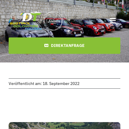
Zum
Inhalt
springen
Toggl
Navig
Start
DIREKTANFRAGE
Termine
Touren
Veröffentlicht am: 18. September 2022
Videos
Downloads