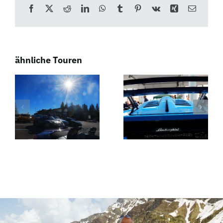
Facebook
X
Reddit
LinkedIn
WhatsApp
Tumblr
Pinterest
Vk
Xing
E-
Mail
ähnliche Touren
Das
Weißwurstfrühstück
Ruhrgebiet
– Südtirol
zu Gast bei
Dolomiten
Südtirol
Touren
Dolomiten
Touren