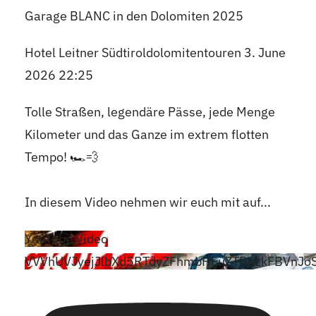
Garage BLANC in den Dolomiten 2025
Hotel Leitner Südtiroldolomitentouren
3. June
2026 22:25
Tolle Straßen, legendäre Pässe, jede Menge
Kilometer und das Ganze im extrem flotten
Tempo! 🏎️💨
In diesem Video nehmen wir euch mit auf
...
YouTube Video
VVVhUVJyejJlbXd5RTdyZFhmbHFuZTBnLkFBVnJo