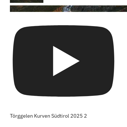
VVVhUVJyejJlbXd5RTdyZFhmbHFuZTBnLkJEUHJ
Törggelen Kurven Südtirol 2025 2