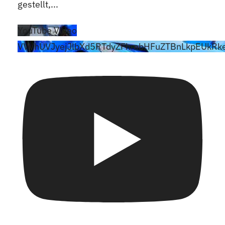
gestellt,
...
YouTube Video
VVVhUVJyejJlbXd5RTdyZFhmbHFuZTBnLkpEUkR