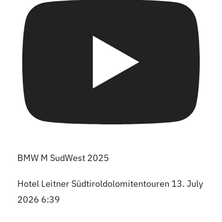
hotel
Contact me
BMW M SudWest 2025
Hotel Leitner Südtiroldolomitentouren
13. July
2026 6:39