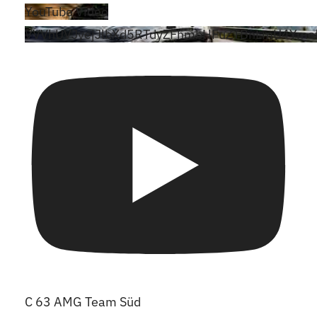
YouTube Video
VVVhUVJyejJlbXd5RTdyZFhmbHFuZTBnLmU4Ymo
C 63 AMG Team Süd