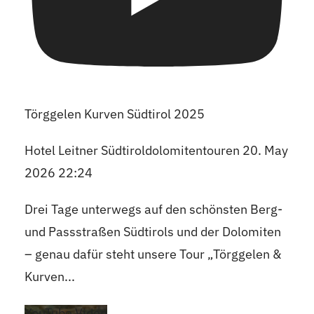
Törggelen Kurven Südtirol 2025
Hotel Leitner Südtiroldolomitentouren
20. May
2026 22:24
Drei Tage unterwegs auf den schönsten Berg-
und Passstraßen Südtirols und der Dolomiten
– genau dafür steht unsere Tour „Törggelen &
Kurven
...
YouTube Video