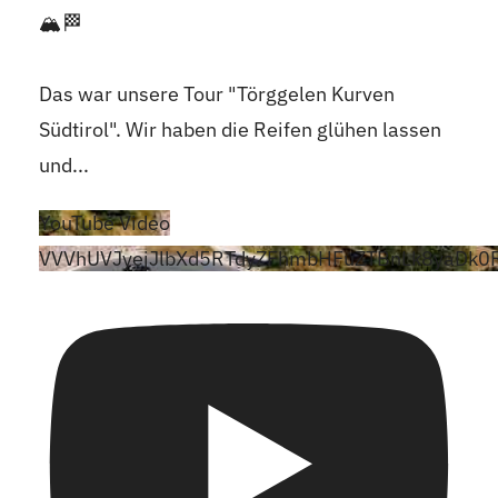
🏔️🏁
Das war unsere Tour "Törggelen Kurven
Südtirol". Wir haben die Reifen glühen lassen
und
...
YouTube Video
VVVhUVJyejJlbXd5RTdyZFhmbHFuZTBnLk8yaDk