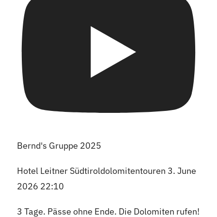
Bernd's Gruppe 2025
Hotel Leitner Südtiroldolomitentouren
3. June
2026 22:10
3 Tage. Pässe ohne Ende. Die Dolomiten rufen!