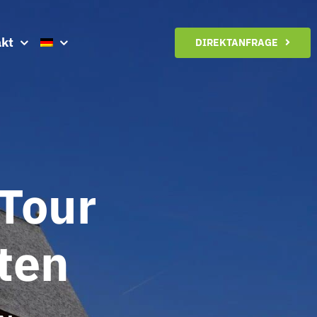
kt
DIREKTANFRAGE
Tour
ten