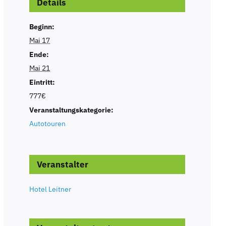
Details
Beginn:
Mai 17
Ende:
Mai 21
Eintritt:
777€
Veranstaltungskategorie:
Autotouren
Veranstalter
Hotel Leitner