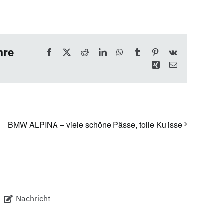
hre
Facebook
X
Reddit
LinkedIn
WhatsApp
Tumblr
Pinterest
Vk
Xing
E-
Mail
BMW ALPINA – viele schöne Pässe, tolle Kulisse