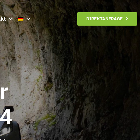
kt
DIREKTANFRAGE
r
 4