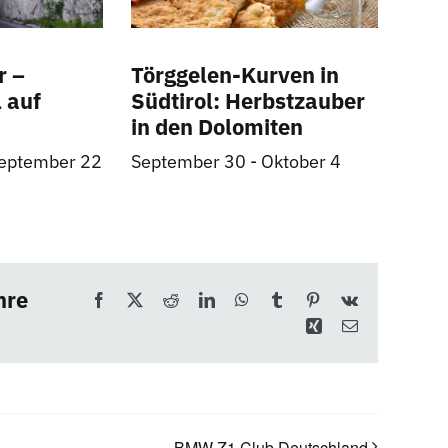
r –
Törggelen-Kurven in
 auf
Südtirol: Herbstzauber
in den Dolomiten
eptember 22
September 30
-
Oktober 4
hre
Facebook
X
Reddit
LinkedIn
WhatsApp
Tumblr
Pinterest
Vk
Xing
E-
Mail
BMW Z1 Club Deutschland