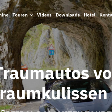
mine
Touren
Videos
Downloads
Hotel
Konta
Traumautos vo
raumkulissen