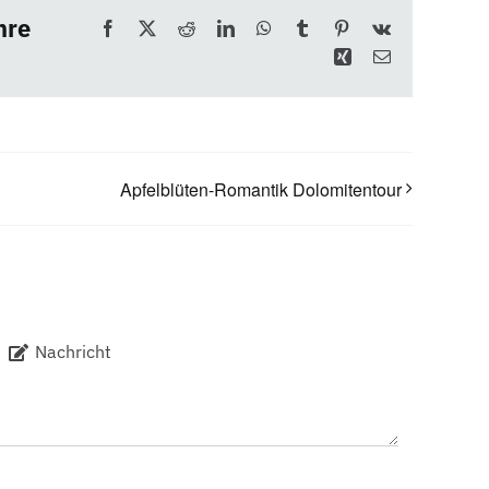
hre
Facebook
X
Reddit
LinkedIn
WhatsApp
Tumblr
Pinterest
Vk
Xing
E-
Mail
Apfelblüten-Romantik Dolomitentour