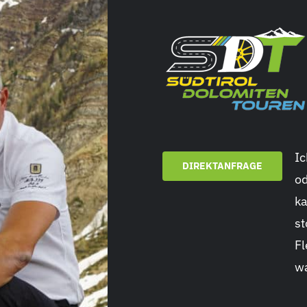
Ic
DIREKTANFRAGE
od
ka
st
Fl
wa