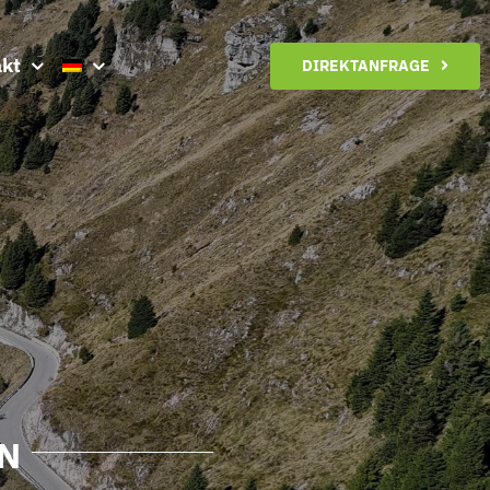
kt
DIREKTANFRAGE
N