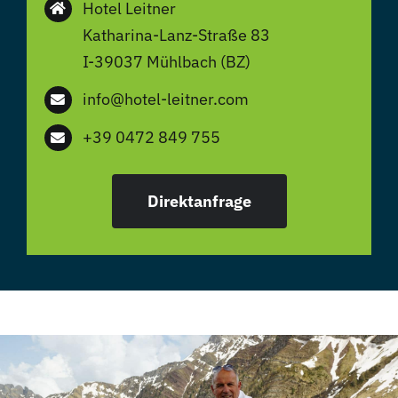
Hotel Leitner
Katharina-Lanz-Straße 83
I-39037 Mühlbach (BZ)
info@hotel-leitner.com
+39 0472 849 755
Direktanfrage