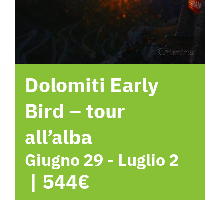
Hotel
Contattami
Dolomiti Early
Bird – tour
all’alba
Giugno 29
-
Luglio 2
|
544€